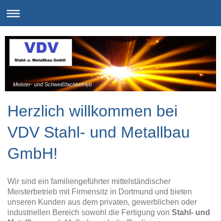
Meister- und Schweißfachbetrieb
Herzlich willkommen bei
VDV Stahl- und Metallbau
GmbH!
Wir sind ein familiengeführter mittelständischer
Meisterbetrieb mit Firmensitz in Dortmund und bieten
unseren Kunden aus dem privaten, gewerblichen oder
industriellen Bereich sowohl die Fertigung von
Stahl- und